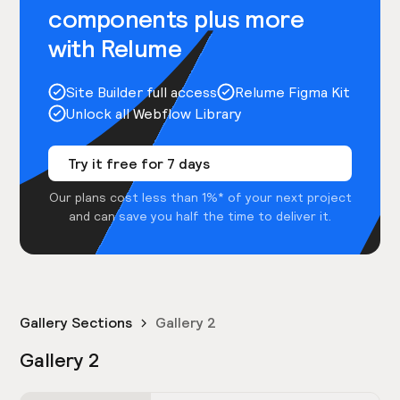
components plus more
with Relume
Site Builder full access
Relume Figma Kit
Unlock all Webflow Library
Try it free for 7 days
Our plans cost less than 1%* of your next project
and can save you half the time to deliver it.
Gallery Sections
Gallery 2
Gallery 2