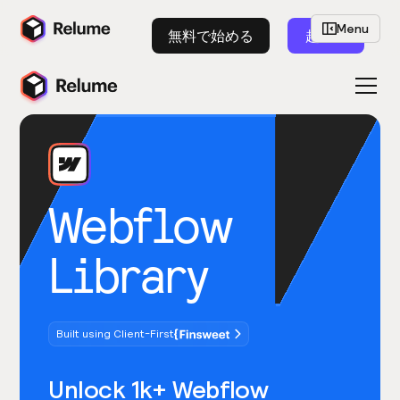
Menu
無料で始める
起動
Webflow
Library
Built using Client-First
Unlock 1k+ Webflow