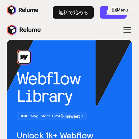
Menu
無料で始める
起動
Webflow
Library
Built using Client-First
Unlock 1k+ Webflow