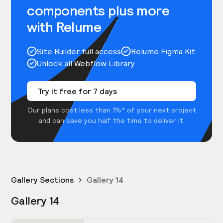
components plus more
with Relume
Site Builder full access
Relume Figma Kit
Unlock all Webflow Library
Try it free for 7 days
Our plans cost less than 1%* of your next project
and can save you half the time to deliver it.
Gallery Sections
Gallery 14
Gallery 14