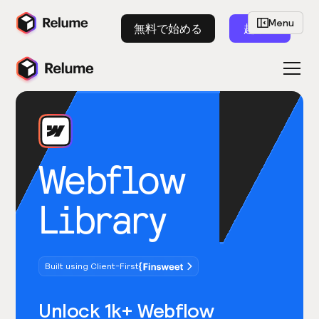
Menu
無料で始める
起動
Webflow
Library
Built using Client-First
Unlock 1k+ Webflow