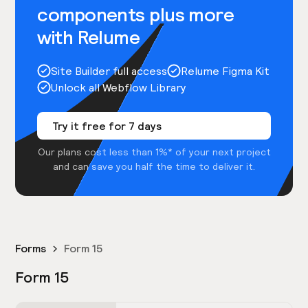
components plus more
with Relume
Site Builder full access
Relume Figma Kit
Unlock all Webflow Library
Try it free for 7 days
Our plans cost less than 1%* of your next project
and can save you half the time to deliver it.
Forms
Form 15
Form 15