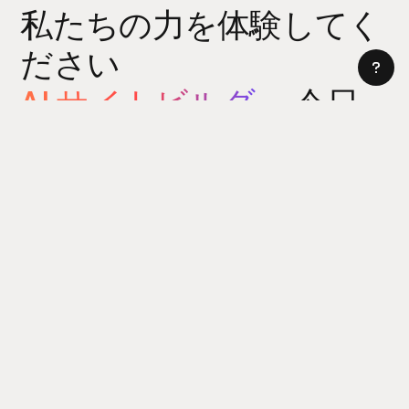
私たちの力を体験してく
ださい
AI サイトビルダー
今日
サイトビルダーをお試しください
5 分以内にウェブサイトを構築できます。はい、本当に。
[製品]
パワーアップ
新着情報
リュームアイコン
AI サイトビルダー
カラーパレット
ウェブフローライブラリ
属性