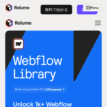
Menu
無料で始める
起動
Webflow
Library
Built using Client-First
Unlock 1k+ Webflow