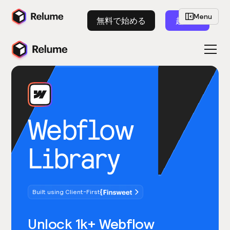
Menu
無料で始める
起動
Webflow
Library
Built using Client-First
Unlock 1k+ Webflow