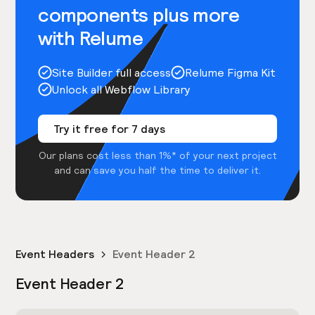
components plus more
with Relume
Site Builder full access
Relume Figma Kit
Unlock all Webflow Library
Try it free for 7 days
Our plans cost less than 1%* of your next project
and can save you half the time to deliver it.
Event Headers
Event Header 2
Event Header 2