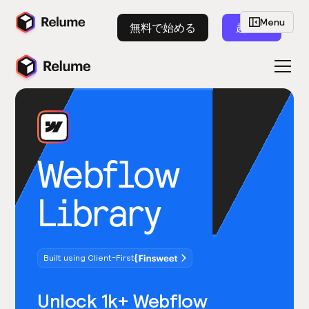
Menu
無料で始める
起動
Webflow
Library
Built using Client-First
Unlock 1k+ Webflow