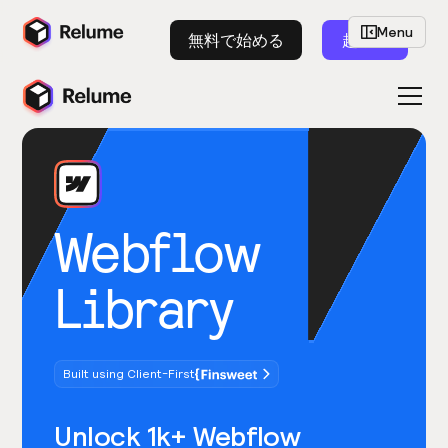
Menu
無料で始める
起動
Webflow
Library
Built using Client-First
Unlock 1k+ Webflow