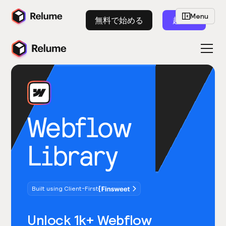
Menu
無料で始める
起動
Webflow
Library
Built using Client-First
Unlock 1k+ Webflow