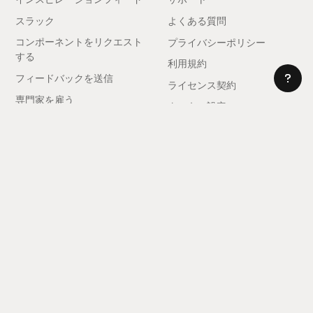
スラック
よくある質問
コンポーネントをリクエスト
プライバシーポリシー
する
利用規約
フィードバックを送信
ライセンス契約
専門家を雇う
クッキー設定
アフィリエイトになる
© 2025 レルム。全著作権所有。