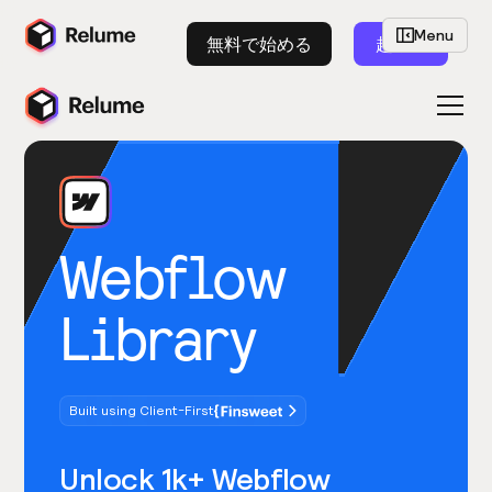
Menu
無料で始める
起動
Webflow
Library
Built using Client-First
Unlock 1k+ Webflow