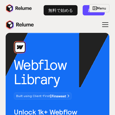
Menu
無料で始める
起動
Webflow
Library
Built using Client-First
Unlock 1k+ Webflow