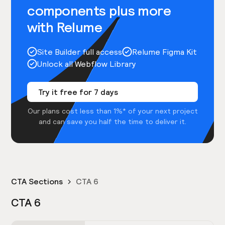
components plus more
with Relume
Site Builder full access
Relume Figma Kit
Unlock all Webflow Library
Try it free for 7 days
Our plans cost less than 1%* of your next project
and can save you half the time to deliver it.
CTA Sections
CTA 6
CTA 6