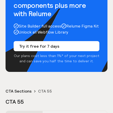
components plus more
with Relume
Site Builder full access
Relume Figma Kit
Unlock all Webflow Library
Try it free for 7 days
Our plans cost less than 1%* of your next project
and can save you half the time to deliver it.
CTA Sections
CTA 55
CTA 55