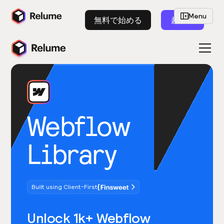
Menu
無料で始める
起動
Webflow
Library
Built using Client-First
Unlock 1k+ Webflow