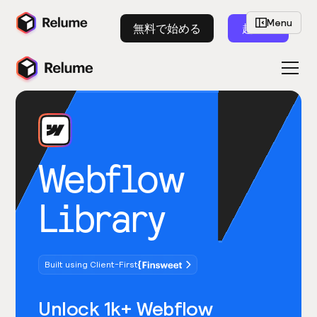
Menu
無料で始める
起動
Webflow
Library
Built using Client-First
Unlock 1k+ Webflow