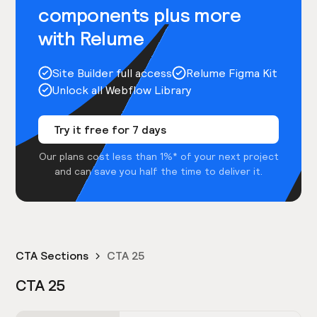
components plus more
with Relume
Site Builder full access
Relume Figma Kit
Unlock all Webflow Library
Try it free for 7 days
Our plans cost less than 1%* of your next project
and can save you half the time to deliver it.
CTA Sections
CTA 25
CTA 25