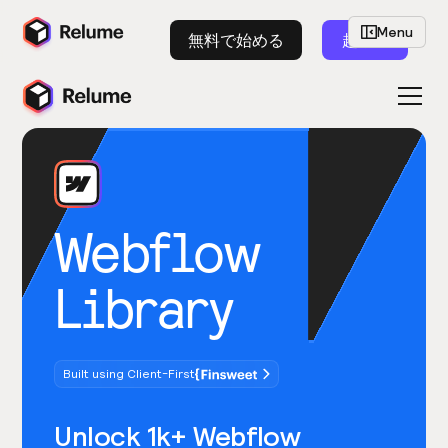
Menu
無料で始める
起動
Webflow
Library
Built using Client-First
Unlock 1k+ Webflow