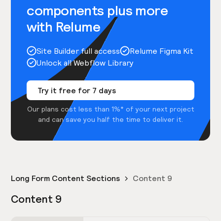
components plus more
with Relume
Site Builder full access
Relume Figma Kit
Unlock all Webflow Library
Try it free for 7 days
Our plans cost less than 1%* of your next project
and can save you half the time to deliver it.
Long Form Content Sections
Content 9
Content 9