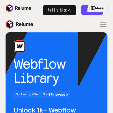
Menu
無料で始める
起動
Webflow
Library
Built using Client-First
Unlock 1k+ Webflow