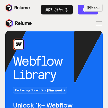
Menu
無料で始める
起動
Webflow
Library
Built using Client-First
Unlock 1k+ Webflow