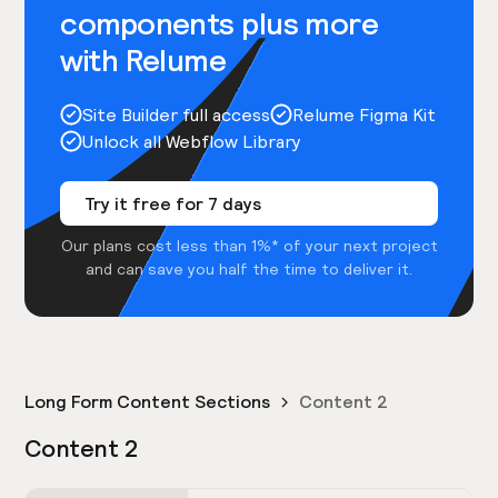
components plus more
with Relume
Site Builder full access
Relume Figma Kit
Unlock all Webflow Library
Try it free for 7 days
Our plans cost less than 1%* of your next project
and can save you half the time to deliver it.
Long Form Content Sections
Content 2
Content 2