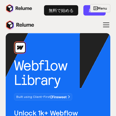
Menu
無料で始める
起動
Webflow
Library
Built using Client-First
Unlock 1k+ Webflow