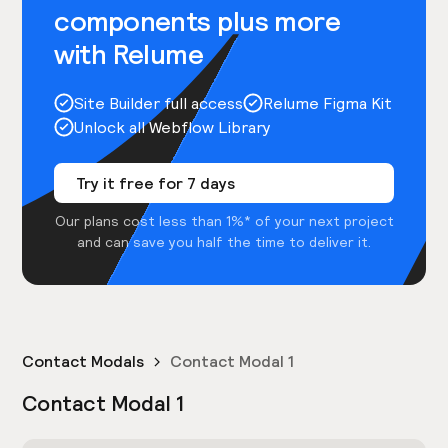
components plus more
with Relume
Site Builder full access
Relume Figma Kit
Unlock all Webflow Library
Try it free for 7 days
Our plans cost less than 1%* of your next project
and can save you half the time to deliver it.
Contact Modals
Contact Modal 1
Contact Modal 1