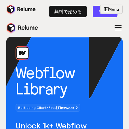
Menu
無料で始める
起動
Webflow
Library
Built using Client-First
Unlock 1k+ Webflow