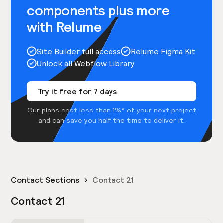
components plus more
with Relume
Site Builder full access
Relume Figma Kit
Unlock all Webflow Library
Try it free for 7 days
Our plans cost less than 1%* of your next project
and can save you half the time to deliver it.
Contact Sections
Contact 21
Contact 21