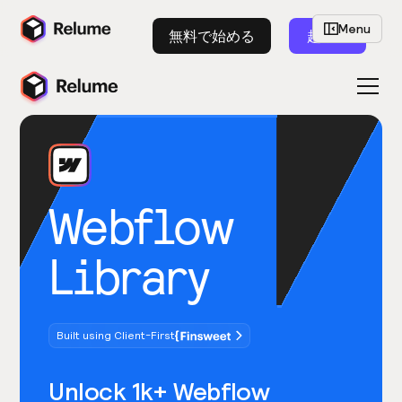
Menu
無料で始める
起動
Webflow
Library
Built using Client-First
Unlock 1k+ Webflow