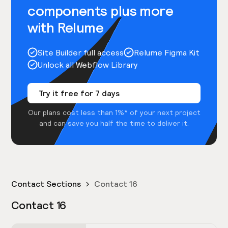
components plus more
with Relume
Site Builder full access
Relume Figma Kit
Unlock all Webflow Library
Try it free for 7 days
Our plans cost less than 1%* of your next project
and can save you half the time to deliver it.
Contact Sections
Contact 16
Contact 16