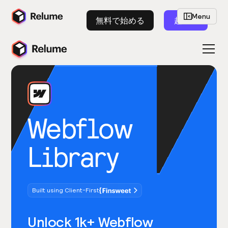
Menu
無料で始める
起動
Webflow
Library
Built using Client-First
Unlock 1k+ Webflow