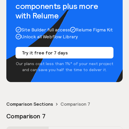
components plus more
with Relume
Site Builder full access
Relume Figma Kit
Unlock all Webflow Library
Try it free for 7 days
Our plans cost less than 1%* of your next project
and can save you half the time to deliver it.
Comparison Sections
Comparison 7
Comparison 7