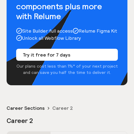
components plus more
with Relume
Site Builder full access
Relume Figma Kit
Unlock all Webflow Library
Try it free for 7 days
Our plans cost less than 1%* of your next project
and can save you half the time to deliver it.
Career Sections
Career 2
Career 2