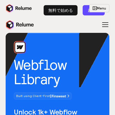
Menu
無料で始める
起動
Webflow
Library
Built using Client-First
Unlock 1k+ Webflow