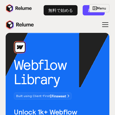
Menu
無料で始める
起動
Webflow
Library
Built using Client-First
Unlock 1k+ Webflow