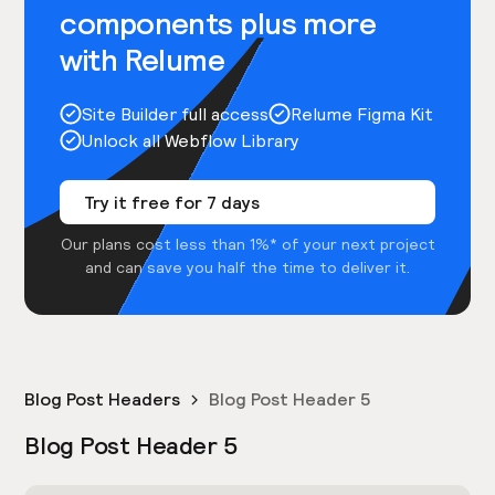
components plus more
with Relume
Site Builder full access
Relume Figma Kit
Unlock all Webflow Library
Try it free for 7 days
Our plans cost less than 1%* of your next project
and can save you half the time to deliver it.
Blog Post Headers
Blog Post Header 5
Blog Post Header 5