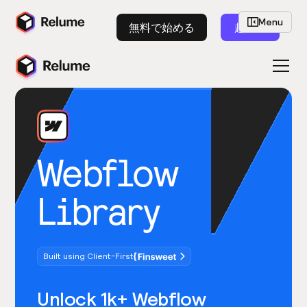
Menu
無料で始める
起動
Webflow
Library
Built using Client-First
Unlock 1k+ Webflow