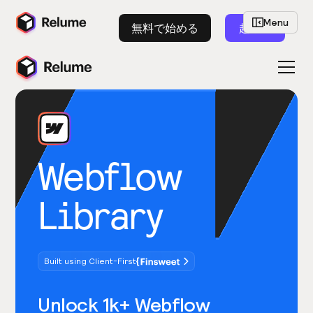
Menu
無料で始める
起動
Webflow
Library
Built using Client-First
Unlock 1k+ Webflow