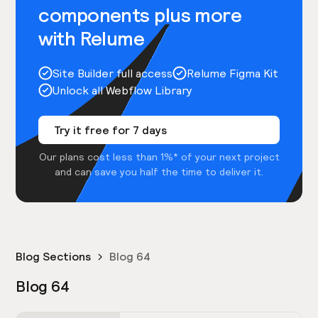
components plus more
with Relume
Site Builder full access
Relume Figma Kit
Unlock all Webflow Library
Try it free for 7 days
Our plans cost less than 1%* of your next project
and can save you half the time to deliver it.
Blog Sections
Blog 64
Blog 64