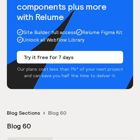
components plus more
with Relume
Site Builder full access
Relume Figma Kit
Unlock all Webflow Library
Try it free for 7 days
Our plans cost less than 1%* of your next project
and can save you half the time to deliver it.
Blog Sections
Blog 60
Blog 60