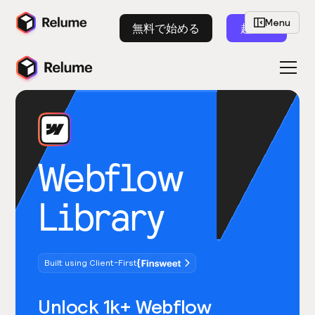
Menu
無料で始める
起動
Webflow
Library
Built using Client-First
Unlock 1k+ Webflow