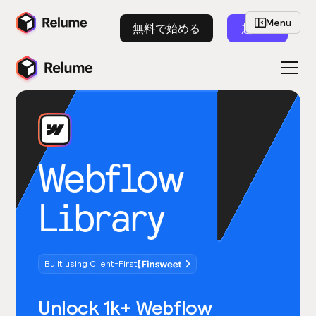
Menu
無料で始める
起動
Webflow
Library
Built using Client-First
Unlock 1k+ Webflow