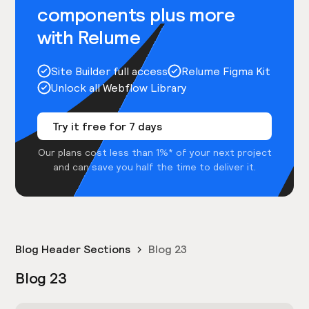
components plus more
with Relume
Site Builder full access
Relume Figma Kit
Unlock all Webflow Library
Try it free for 7 days
Our plans cost less than 1%* of your next project
and can save you half the time to deliver it.
Blog Header Sections
Blog 23
Blog 23