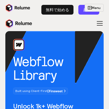
Menu
無料で始める
起動
Webflow
Library
Built using Client-First
Unlock 1k+ Webflow