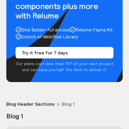
components plus more
with Relume
Site Builder full access
Relume Figma Kit
Unlock all Webflow Library
Try it free for 7 days
Our plans cost less than 1%* of your next project
and can save you half the time to deliver it.
Blog Header Sections
Blog 1
Blog 1