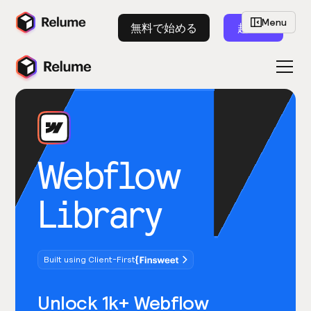
Menu
無料で始める
起動
Webflow
Library
Built using Client-First
Unlock 1k+ Webflow