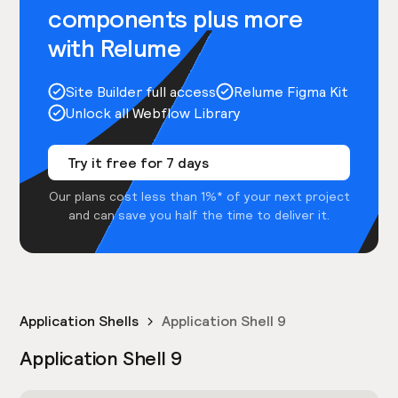
components plus more
with Relume
Site Builder full access
Relume Figma Kit
Unlock all Webflow Library
Try it free for 7 days
Our plans cost less than 1%* of your next project
and can save you half the time to deliver it.
Application Shells
Application Shell 9
Application Shell 9