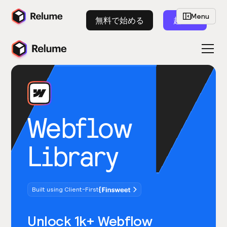
Menu
無料で始める
起動
Webflow
Library
Built using Client-First
Unlock 1k+ Webflow