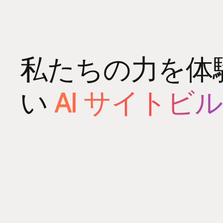
私たちの力を体
い
AI サイトビ
[製品]
パワーア