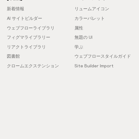
新着情報
リュームアイコン
AI サイトビルダー
カラーパレット
ウェブフローライブラリ
属性
フィグマライブラリー
無題の UI
リアクトライブラリ
学ぶ
図書館
ウェブフロースタイルガイド
クロームエクステンション
Site Builder Import
価格設定
クライアントファーストドキ
ュメント
コミュニティ
会社
Community Love
採用情報
雇用!
ショーケース
セールスに問い合わせる
インスピレーションフィード
サポート